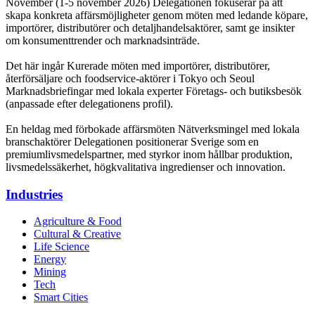
November (1-5 november 2026) Delegationen fokuserar på att
skapa konkreta affärsmöjligheter genom möten med ledande köpare,
importörer, distributörer och detaljhandelsaktörer, samt ge insikter
om konsumenttrender och marknadsinträde.
Det här ingår Kurerade möten med importörer, distributörer,
återförsäljare och foodservice‑aktörer i Tokyo och Seoul
Marknadsbriefingar med lokala experter Företags- och butiksbesök
(anpassade efter delegationens profil).
En heldag med förbokade affärsmöten Nätverksmingel med lokala
branschaktörer Delegationen positionerar Sverige som en
premiumlivsmedelspartner, med styrkor inom hållbar produktion,
livsmedelssäkerhet, högkvalitativa ingredienser och innovation.
Industries
Agriculture & Food
Cultural & Creative
Life Science
Energy
Mining
Tech
Smart Cities