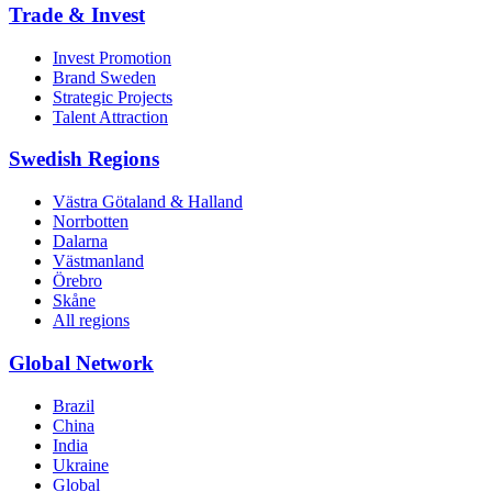
Trade & Invest
Invest Promotion
Brand Sweden
Strategic Projects
Talent Attraction
Swedish Regions
Västra Götaland & Halland
Norrbotten
Dalarna
Västmanland
Örebro
Skåne
All regions
Global Network
Brazil
China
India
Ukraine
Global