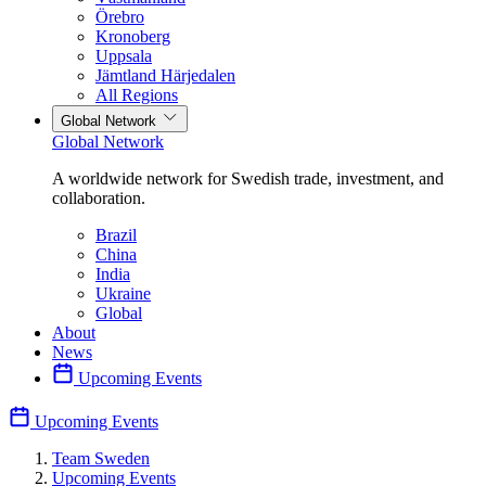
Örebro
Kronoberg
Uppsala
Jämtland Härjedalen
All Regions
Global Network
Global Network
A worldwide network for Swedish trade, investment, and
collaboration.
Brazil
China
India
Ukraine
Global
About
News
Upcoming Events
Upcoming Events
Team Sweden
Upcoming Events