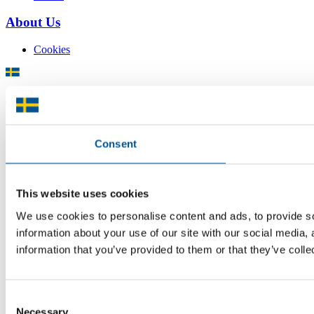
About Us
Cookies
There is plenty of support available for Swedish companies who
plan to grow global sales and internationalise, but it can be hard to
know where to turn for the most relevant advice. Team Sweden can
help you find the support you need on your global growth journey.
Consent
© 2026 -
Team Sweden
This website uses cookies
We use cookies to personalise content and ads, to provide so
information about your use of our site with our social media,
information that you’ve provided to them or that they’ve colle
Consent
Necessary